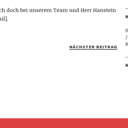
uch doch bei unserem Team und Herr Hanstein
N
il].
D
R
NÄCHSTER BEITRAG